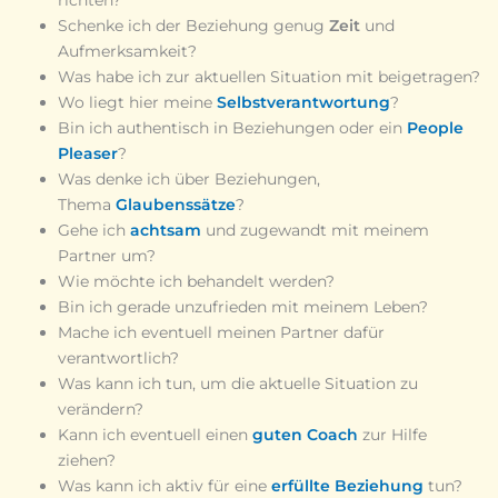
richten?
Schenke ich der Beziehung genug
Zeit
und
Aufmerksamkeit?
Was habe ich zur aktuellen Situation mit beigetragen?
Wo liegt hier meine
Selbstverantwortung
?
Bin ich authentisch in Beziehungen oder ein
People
Pleaser
?
Was denke ich über Beziehungen,
Thema
Glaubenssätze
?
Gehe ich
achtsam
und zugewandt mit meinem
Partner um?
Wie möchte ich behandelt werden?
Bin ich gerade unzufrieden mit meinem Leben?
Mache ich eventuell meinen Partner dafür
verantwortlich?
Was kann ich tun, um die aktuelle Situation zu
verändern?
Kann ich eventuell einen
guten Coach
zur Hilfe
ziehen?
Was kann ich aktiv für eine
erfüllte Beziehung
tun?