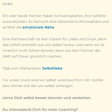
endet.
Ein oder beide Partner haben Schwierigkeiten, Ihre Gefühle
auszudrücken. Es herrscht eine distanzierte Atmosphäre und
es fehlt die
emotionale Nähe
.
Eine Partnerschaft ist kein Garant für Liebe und Glück, denn
das Gefühl entsteht aus uns selbst heraus und wenn wir es
innerlich nicht fühlen können, kann uns kein Partner der
Welt auf Dauer glücklich machen.
Tipp zum Weiterlesen:
Selbstliebe
Für unser Glück sind wir selbst verantwortlich. Wir dürfen
also immer erst bei uns selbst anfangen.
Lerne Dich selbst besser kennen und verstehen.
Du interessierst Dich für mein Coaching?