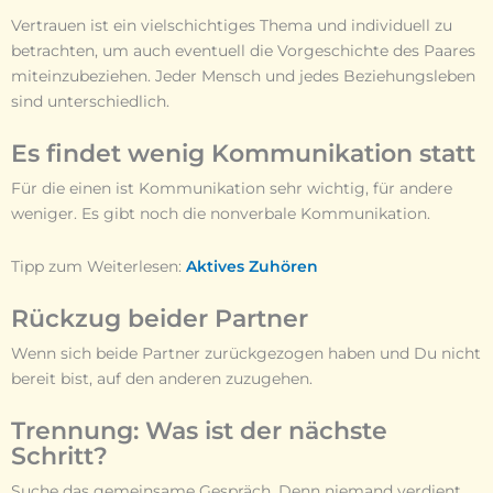
Vertrauen ist ein vielschichtiges Thema und individuell zu
betrachten, um auch eventuell die Vorgeschichte des Paares
miteinzubeziehen. Jeder Mensch und jedes Beziehungsleben
sind unterschiedlich.
Es findet wenig Kommunikation statt
Für die einen ist Kommunikation sehr wichtig, für andere
weniger. Es gibt noch die nonverbale Kommunikation.
Tipp zum Weiterlesen:
Aktives Zuhören
Rückzug beider Partner
Wenn sich beide Partner zurückgezogen haben und Du nicht
bereit bist, auf den anderen zuzugehen.
Trennung: Was ist der nächste
Schritt?
Suche das gemeinsame Gespräch. Denn niemand verdient