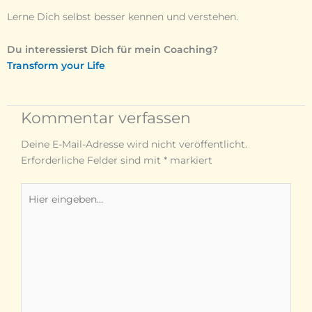
Lerne Dich selbst besser kennen und verstehen.
Du interessierst Dich für mein Coaching?
Transform your Life
Kommentar verfassen
Deine E-Mail-Adresse wird nicht veröffentlicht.
Erforderliche Felder sind mit
*
markiert
Hier
eingeben…