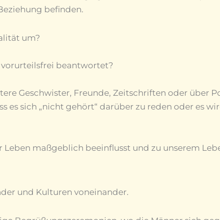
Beziehung befinden.
lität um?
vorurteilsfrei beantwortet?
tere Geschwister, Freunde, Zeitschriften oder über Por
ss es sich „nicht gehört“ darüber zu reden oder es w
nser Leben maßgeblich beeinflusst und zu unserem Le
nder und Kulturen voneinander.