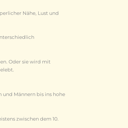
perlicher Nähe, Lust und
nterschiedlich
en. Oder sie wird mit
gelebt.
en und Männern bis ins hohe
eistens zwischen dem 10.