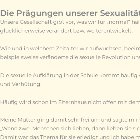
Die Prägungen unserer Sexualitä
Unsere Gesellschaft gibt vor, was wir für „normal“ h
glücklicherweise verändert bzw. weiterentwickelt.
Wie und in welchem Zeitalter wir aufwuchsen, beein
beispielsweise veränderte die sexuelle Revolution un
Die sexuelle Aufklärung in der Schule kommt häufig v
und Verhütung.
Häufig wird schon im Elternhaus nicht offen mit d
Meine Mutter ging damit sehr frei um und sagte mir 
„Wenn zwei Menschen sich lieben, dann lieben sie sic
Damit war das Thema für sie erledigt und ich habe mi