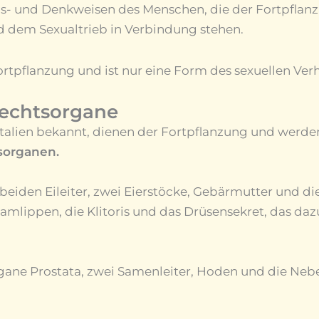
ühls- und Denkweisen des Menschen, die der Fortpfla
 dem Sexualtrieb in Verbindung stehen.
ortpflanzung und ist nur eine Form des sexuellen Ver
lechtsorgane
talien bekannt, dienen der Fortpflanzung und werde
sorganen.
beiden Eileiter, zwei Eierstöcke, Gebärmutter und di
hamlippen, die Klitoris und das Drüsensekret, das daz
gane Prostata, zwei Samenleiter, Hoden und die Neb