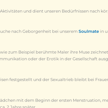
 Aktivitäten und dient unseren Bedürfnissen nach kör
Suche nach Geborgenheit bei unserem
Soulmate
in u
, wie zum Beispiel berühmte Maler ihre Muse zeichnet
mmunikation oder der Erotik in der Gesellschaft aus
sen festgestellt und der Sexualtrieb bleibt bei Frau
 Mädchen mit dem Beginn der ersten Menstruation, m
ca. 2 Jahre später.