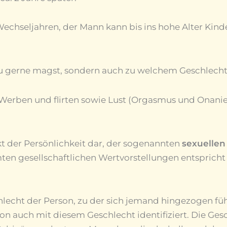
Wechseljahren, der Mann kann bis ins hohe Alter Kin
Du gerne magst, sondern auch zu welchem Geschlecht
Werben und flirten sowie Lust (Orgasmus und Onanie)
ekt der Persönlichkeit dar, der sogenannten
sexuellen 
ten gesellschaftlichen Wertvorstellungen entspricht
hlecht der Person, zu der sich jemand hingezogen fü
n auch mit diesem Geschlecht identifiziert. Die Gesc