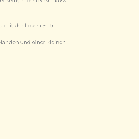
genseitig einen Nasenkuss
 mit der linken Seite.
 Händen und einer kleinen