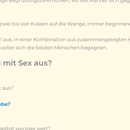
chtige Begrüßungszeremonien, wo die Männer sich ge
 zwei bis vier Küssen auf die Wange, immer beginnend
nell aus, in einer Kombination aus zusammengelegten
ktvoller sich die beiden Menschen begegnen.
 mit Sex aus?
t aus?
ebe?
r selbst weniger wert?