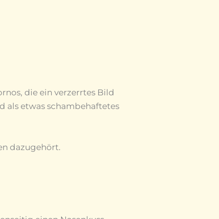
nos, die ein verzerrtes Bild
ird als etwas schambehaftetes
ben dazugehört.