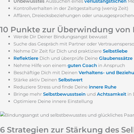
Unbewusstes
Aussuchen eines
verlustängstlichen
Me
Kontrollverhalten in der Zeitgestaltung (wenig Zeit)
Affären, Dreiecksbeziehungen oder unausgesprochen
10 Punkte zur Überwindung von
Werde Dir Deiner Bindungsangst bewusst
Suche das Gespräch mit Partner oder Vertrauenspers
Nehme Dir Zeit für Dich und praktiziere
Selbstliebe
Reflektiere
Dich und überprüfe Deine
Glaubenssätze
Nehme Hilfe von einem
guten Coach
in Anspruch
Beschäftige Dich mit Deinen
Verhaltens- und Bezie
Stärke aktiv Deinen
Selbstwert
Reduziere Stress und finde Deine
innere Ruhe
Bringe mehr
Selbstbewusstsein
und
Achtsamkeit
in
Optimiere Deine innere Einstellung
6 Strategien zur Stärkung des Se