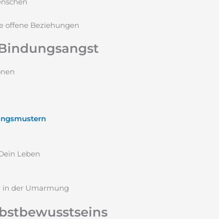
nschen
e offene Beziehungen
 Bindungsangst
onen
hungsmustern
 Dein Leben
lbstbewusstseins