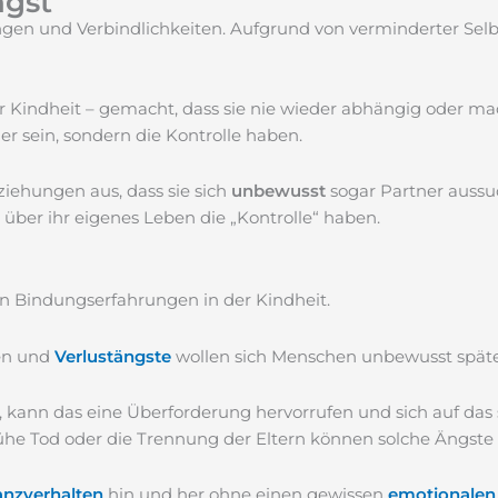
ngst
ngen und Verbindlichkeiten. Aufgrund von verminderter Sel
r Kindheit – gemacht, dass sie nie wieder abhängig oder ma
r sein, sondern die Kontrolle haben.
iehungen aus, dass sie sich
unbewusst
sogar Partner aussuc
e über ihr eigenes Leben die „Kontrolle“ haben.
en Bindungserfahrungen in der Kindheit.
gen und
Verlustängste
wollen sich Menschen unbewusst späte
, kann das eine Überforderung hervorrufen und sich auf da
frühe Tod oder die Trennung der Eltern können solche Ängste
anzverhalten
hin und her ohne einen gewissen
emotionalen