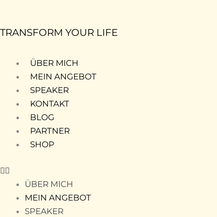
Zum
Inhalt
TRANSFORM YOUR LIFE
springen
ÜBER MICH
MEIN ANGEBOT
SPEAKER
KONTAKT
BLOG
PARTNER
SHOP
ÜBER MICH
MEIN ANGEBOT
SPEAKER