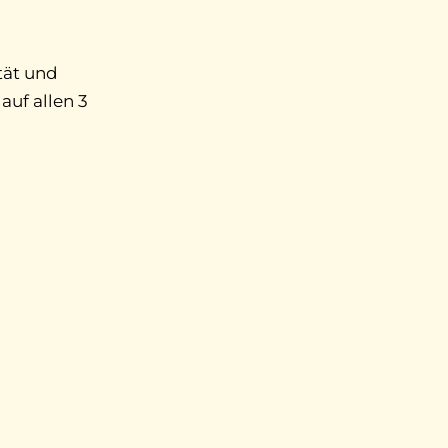
tät und
auf allen
3