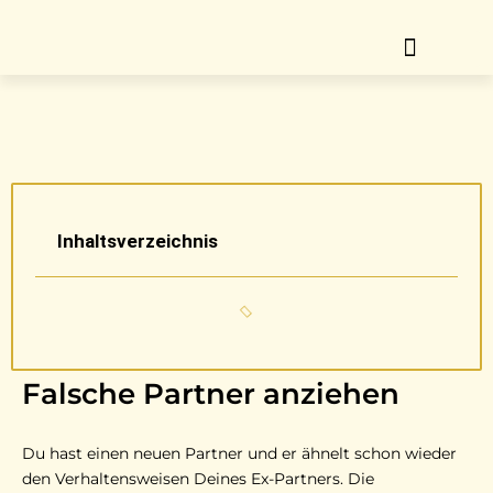
Zum
Inhalt
springen
ÜBER MICH
MEIN ANGEBOT
Inhaltsverzeichnis
Falsche Partner anziehen
Du hast einen neuen Partner und er ähnelt schon wieder
den Verhaltensweisen Deines Ex-Partners. Die