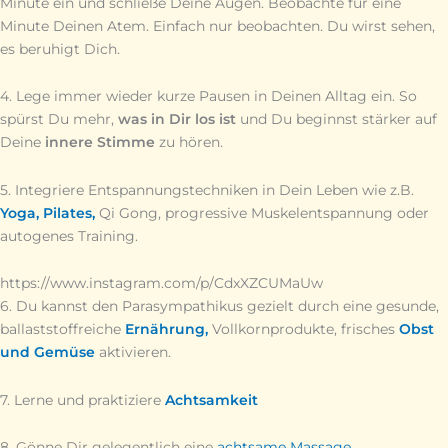
Minute ein und schließe Deine Augen. Beobachte für eine
Minute Deinen Atem. Einfach nur beobachten. Du wirst sehen,
es beruhigt Dich.
4. Lege immer wieder kurze Pausen in Deinen Alltag ein. So
spürst Du mehr,
was in Dir los ist
und Du beginnst stärker auf
Deine
innere Stimme
zu hören.
5. Integriere Entspannungstechniken in Dein Leben wie z.B.
Yoga,
Pilates,
Qi Gong, progressive Muskelentspannung oder
autogenes Training.
https://www.instagram.com/p/CdxXZCUMaUw
6. Du kannst den Parasympathikus gezielt durch eine gesunde,
ballaststoffreiche
Ernährung,
Vollkornprodukte, frisches
Obst
und Gemüse
aktivieren.
7. Lerne und praktiziere
Achtsamkeit
8. Gönne Dir gelegentlich eine
achtsame Massage