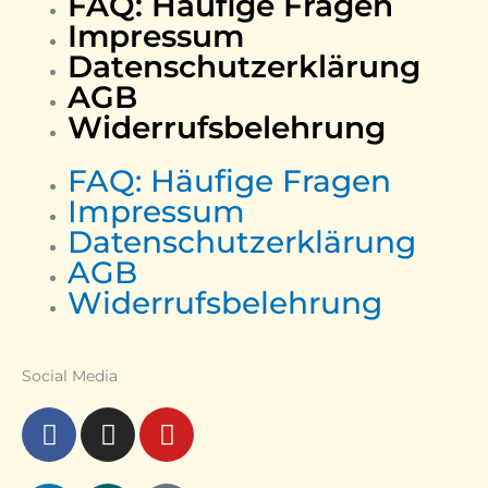
FAQ: Häufige Fragen
Impressum
Datenschutzerklärung
AGB
Widerrufsbelehrung
FAQ: Häufige Fragen
Impressum
Datenschutzerklärung
AGB
Widerrufsbelehrung
Social Media
Kundenbewertungen und Erfahrungen zu
Nicole Freudenberg
F
I
Y
a
n
o
SEHR GUT
99%
c
s
u
Empfehlungen auf