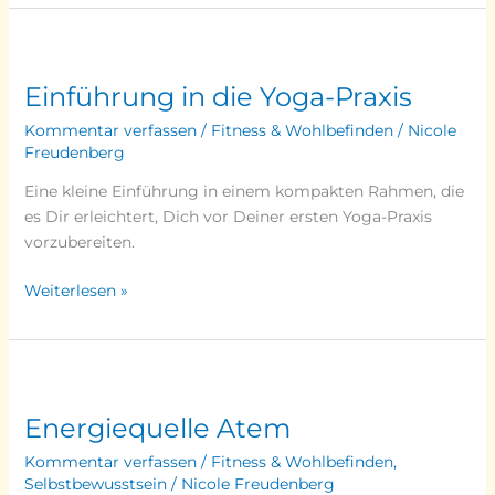
Einführung
in
Einführung in die Yoga-Praxis
die
Yoga-
Kommentar verfassen
/
Fitness & Wohlbefinden
/
Nicole
Praxis
Freudenberg
Eine kleine Einführung in einem kompakten Rahmen, die
es Dir erleichtert, Dich vor Deiner ersten Yoga-Praxis
vorzubereiten.
Weiterlesen »
Energiequelle
Atem
Energiequelle Atem
Kommentar verfassen
/
Fitness & Wohlbefinden
,
Selbstbewusstsein
/
Nicole Freudenberg