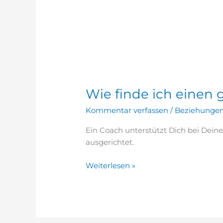
Wie
finde
Wie finde ich einen
ich
einen
Kommentar verfassen
/
Beziehunge
guten
Coach?
Ein Coach unterstützt Dich bei Deine
ausgerichtet.
Weiterlesen »