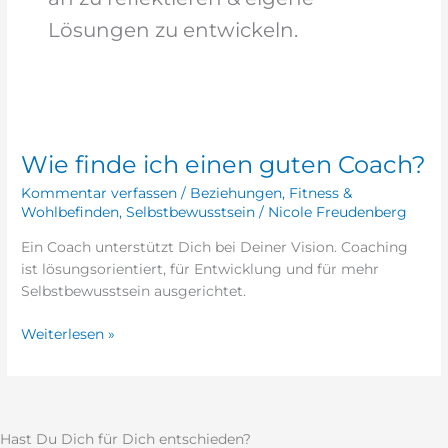
Lösungen zu entwickeln.
Wie
finde
Wie finde ich einen guten Coach?
ich
einen
Kommentar verfassen
/
Beziehungen
,
Fitness &
guten
Wohlbefinden
,
Selbstbewusstsein
/
Nicole Freudenberg
Coach?
Ein Coach unterstützt Dich bei Deiner Vision. Coaching
ist lösungsorientiert, für Entwicklung und für mehr
Selbstbewusstsein ausgerichtet.
Weiterlesen »
Hast Du Dich für Dich entschieden?