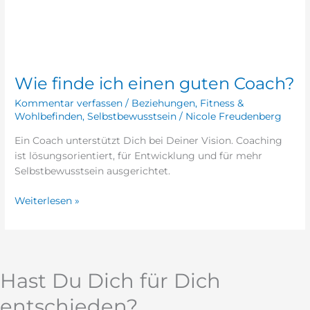
Wie
finde
Wie finde ich einen guten Coach?
ich
einen
Kommentar verfassen
/
Beziehungen
,
Fitness &
guten
Wohlbefinden
,
Selbstbewusstsein
/
Nicole Freudenberg
Coach?
Ein Coach unterstützt Dich bei Deiner Vision. Coaching
ist lösungsorientiert, für Entwicklung und für mehr
Selbstbewusstsein ausgerichtet.
Weiterlesen »
Hast Du Dich für Dich
entschieden?