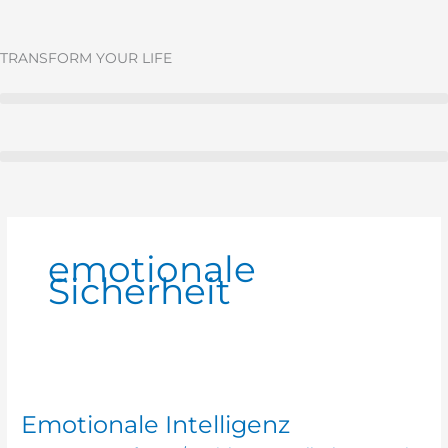
Zum
Inhalt
springen
TRANSFORM YOUR LIFE
emotionale
Sicherheit
Emotionale
Intelligenz
Emotionale Intelligenz