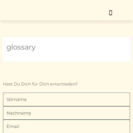
Zum
Inhalt
springen
ÜBER MICH
MEIN ANGEBOT
glossary
Hast Du Dich für Dich entschieden?
Vorname
Nachname
Email